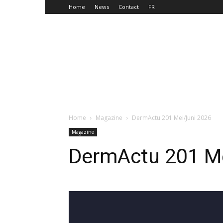
Home
News
Contact
FR
Home
Magazine
DermActu 201 Mei/Juni 2026
Magazine
DermActu 201 Me