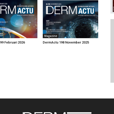
Magazine
99 Februari 2026
DermActu 198 November 2025