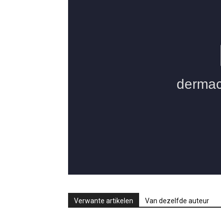
Verwante artikelen
Van dezelfde auteur