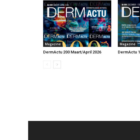
Magazine
Magazine
DermActu 200 Maart/April 2026
DermActu 1